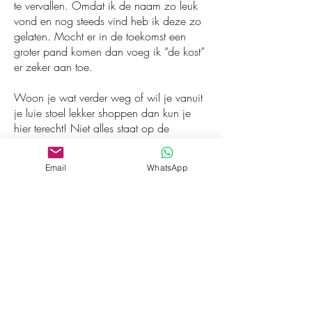
te vervallen. Omdat ik de naam zo leuk
vond en nog steeds vind heb ik deze zo
gelaten. Mocht er in de toekomst een
groter pand komen dan voeg ik “de kost”
er zeker aan toe.
Woon je wat verder weg of wil je vanuit
je luie stoel lekker shoppen dan kun je
hier terecht! Niet alles staat op de
webshop, het zou best kunnen dat je op
insta of facebook iets voorbij ziet komen
Email
WhatsApp
wat je toch graag wilt bestellen, stuur dan
even een whatappje dan kijk ik wat ik
voor je kan doen!
Veel plezier met het struinen door de
webshop, ik hoop dat je wat leuks vindt
en mocht je een keer in de buurt van de
winkel zijn, stap dan even binnen, leuk!