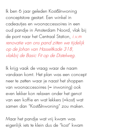
Ik ben 6 jaar geleden Kost&Inwoning
conceptstore gestart. Een winkel in
cadeautjes en woonaccessoires in een
oud pandje in Amsterdam Noord, vlak bij
de pont naar het Centraal Station,
i.v.m
renovatie van ons pand zitten we tijdelijk
op de Johan van Hasseltkade 318,
vlakbij de Basic Fit op de Distelweg.
Ik krijg vaak de vraag waar de naam
vandaan komt. Het plan was een concept
neer te zetten waar je naast het shoppen
van woonaccesoirres (= inwoning) ook
even lekker kon relaxen onder het genot
van een koffie en wat lekkers (=kost) wat
samen dan “Kost&Inwoning” zou maken.
Maar het pandje wat vrij kwam was
eigenlijk iets te klein dus de “kost” kwam