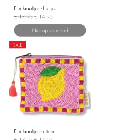
Etui kraaltjes - hartjes
Normale prijs
Verkoopprijs
€ 17,95
€ 14,95
Niet op voorraad
SALE
Etui kraaltjes - citoen
Normale prijs
Verkoopprijs
€ 17,95
€ 14,95