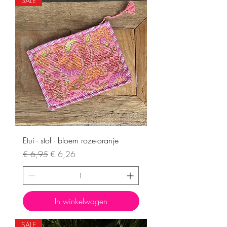
SALE
Etui - stof - bloem roze-oranje
Normale prijs
Verkoopprijs
€ 6,95
€ 6,26
In winkelwagen
SALE