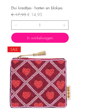
Etui kraaltjes - harten en blokjes
Normale prijs
Verkoopprijs
€ 17,95
€ 14,95
In winkelwagen
SALE