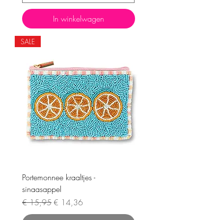
In winkelwagen
SALE
Portemonnee kraaltjes -
sinaasappel
Normale prijs
Verkoopprijs
€ 15,95
€ 14,36