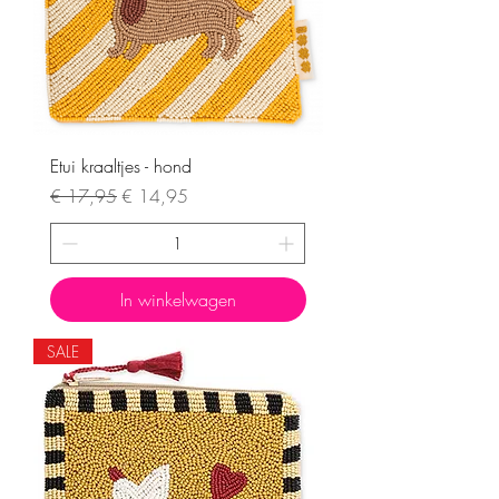
Etui kraaltjes - hond
Normale prijs
Verkoopprijs
€ 17,95
€ 14,95
In winkelwagen
SALE