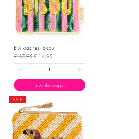
Etui kraaltjes - bisou
Normale prijs
Verkoopprijs
€ 17,95
€ 14,95
In winkelwagen
SALE