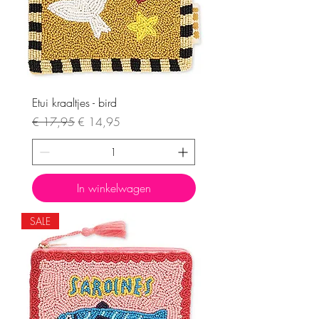
Etui kraaltjes - bird
Normale prijs
Verkoopprijs
€ 17,95
€ 14,95
In winkelwagen
SALE