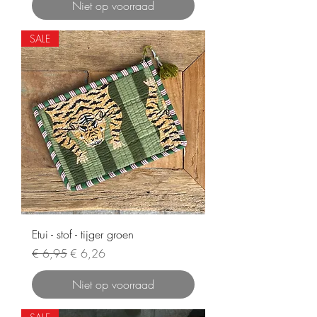
Niet op voorraad
SALE
Etui - stof - tijger groen
Normale prijs
Verkoopprijs
€ 6,95
€ 6,26
Niet op voorraad