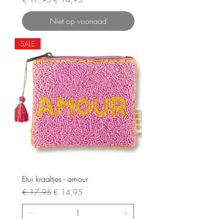
Niet op voorraad
SALE
Etui kraaltjes - amour
Normale prijs
Verkoopprijs
€ 17,95
€ 14,95