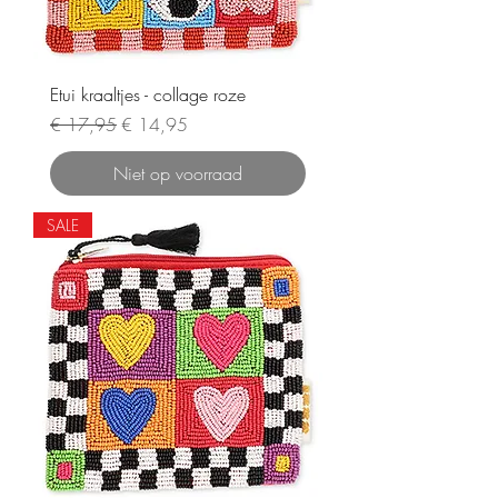
Etui kraaltjes - collage roze
Normale prijs
Verkoopprijs
€ 17,95
€ 14,95
Niet op voorraad
SALE