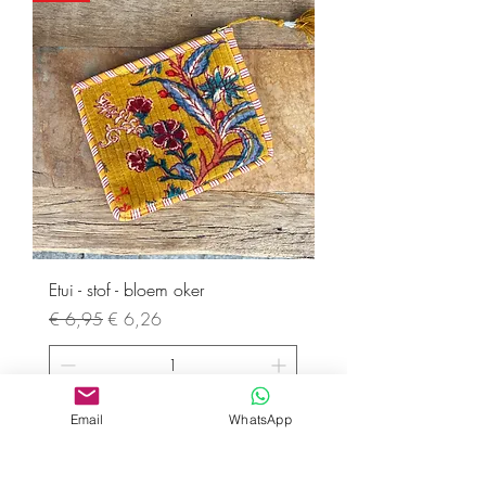
Etui - stof - bloem oker
Normale prijs
Verkoopprijs
€ 6,95
€ 6,26
In winkelwagen
Email
WhatsApp
SALE