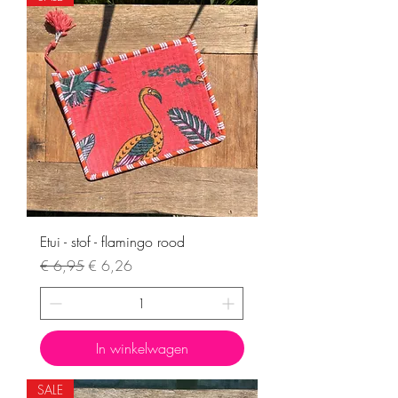
Etui - stof - flamingo rood
Normale prijs
Verkoopprijs
€ 6,95
€ 6,26
In winkelwagen
SALE