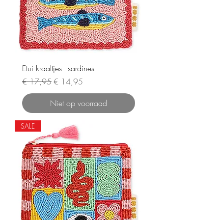
Etui kraaltjes - sardines
Normale prijs
Verkoopprijs
€ 17,95
€ 14,95
Niet op voorraad
SALE