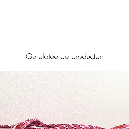
Romantisch dineren ga
dinerkaarsen, verkrijgb
meeste dinerkaarsen z
onderkant van de kaars
alle standaard kandela
kiezen en we voorspelle
Je kunt deze leuke din
kandelaars voor een sfe
Gerelateerde producten
met onze andere woon
Afmeting: 2,6×18 cm
Per stuk