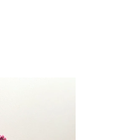
at zeker lukken met onze
aar in vele kleuren en maten. De
ijn door en door gekleurd en omdat de
en taps toelopen passen ze in vrijwel
ren. Nu moet je alleen nog je favo
n dat dat niet makkelijk zal zijn!
er kaarsen combineren met onze
ervol geheel en dit helemaal afstylen
accessoires.