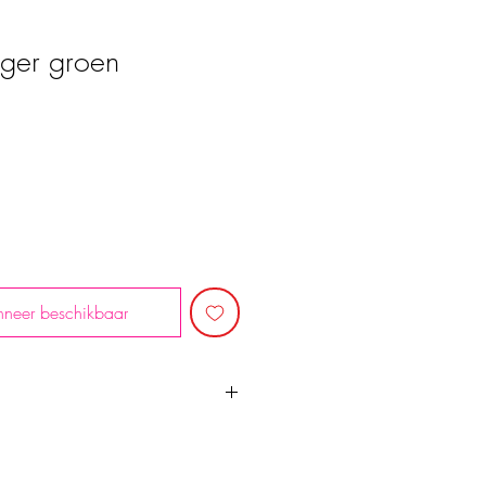
tijger groen
rkoopprijs
neer beschikbaar
ui met rits, gestreepte binnenvoering
evige kwaliteit, duurzaam