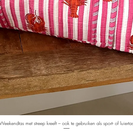
Snel overzicht
Weekendtas met streep kreeft – ook te gebruiken als sport- of luierta