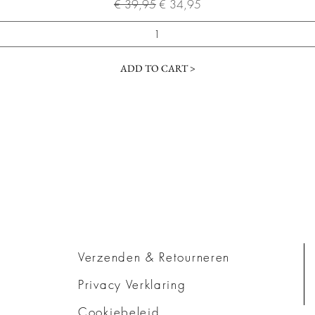
Normale prijs
Verkoopprijs
€ 39,95
€ 34,95
ADD TO CART >
Verzenden & Retourneren
Privacy Verklaring
Cookiebeleid