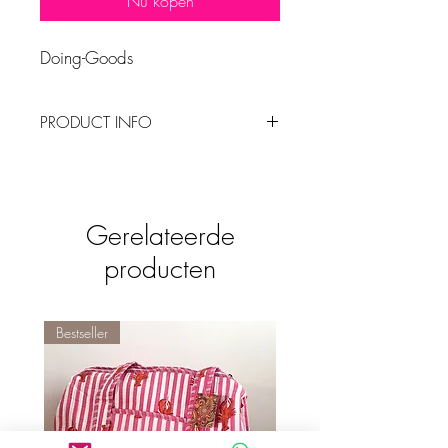
Nu kopen
Doing-Goods
PRODUCT INFO
Versier je kaarsen met deze kaars pinnen.
Deze stijlvolle pinnen laten elke kaars tot
leven komen.
Gerelateerde
- Lengte pin 2,5 cm
producten
- Pin zelf is ook gemaakt van messing wat
betekent dat hij buigzaam is
- Duw de pin langzaam en voorzichtig in
de kaars, verwarm de pin om dit te
Bestseller
vermakkelijken.
Deze pins zijn handgemaakt in India.
Vanwege het handgemaakte karakter
van dit item, kun je een kleine variatie