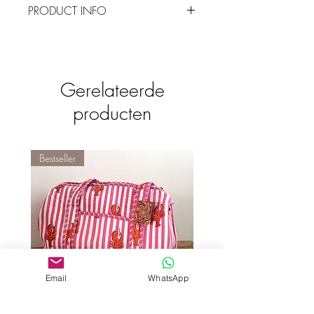
PRODUCT INFO
The most wonderful time of the year
is het
moment om gigantisch uit te pakken.
Voor één keer schaadt overdaad niet,
dus grijp je kans en maak het extra
Gerelateerde
gezellig met kerstbomen, engelen, sterren
producten
en de hele mikmak.
Afmeting
: 6,3 x 12 cm
Branduren
: 13
Bestseller
Email
WhatsApp