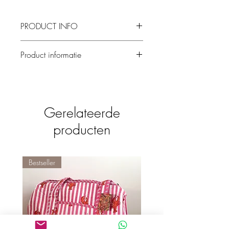
PRODUCT INFO
Product informatie
Dit leuke kerstornament is gemaakt van
glas en is een echte eyecatcher in jouw
boom!
Maat: 8,5x3,5x8,5cm
Gerelateerde
producten
Bestseller