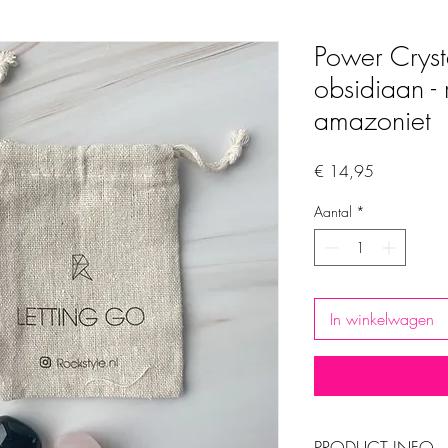
Power Crys
obsidiaan - 
amazoniet
Prijs
€ 14,95
Aantal
*
In winkelwagen
PRODUCT INFO