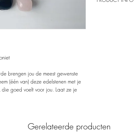
Letting go
Laat het maar los, want
Geef jezelf meer ruimte
Rozenkwarts bevorder
het hart. Amazoniet hel
kracht. Sneeuwvlok obs
ontwikkeling en helpt 
oniet
verleden.
In het zakje zitten 3 v
waarop de naam en de 
arde brengen jou de meest gewenste
echte natuurproducten 
eem (één van) deze edelstenen met je
maar geloof ons, er zit
 die goed voelt voor jou. Laat ze je
Gerelateerde producten