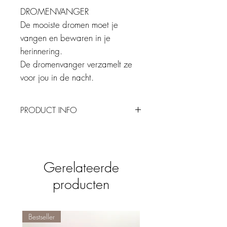
DROMENVANGER
De mooiste dromen moet je
vangen en bewaren in je
herinnering.
De dromenvanger verzamelt ze
voor jou in de nacht.
PRODUCT INFO
StoryTiles
worden ambachtelijk gebakken
in Nederland. Elke tegel vertelt een
miniatuurverhaal met een grappige twist.
Oud-Hollandse ontwerpen zijn verweven
Gerelateerde
met designs van nu. Elk ontwerp is met
producten
de hand gebakken en daarmee uniek.
Afmeting 10x10cm
Incl. ophangsysteem
Hitte/water bestendig
Bestseller
Ambachtelijk gemaakt in Holland