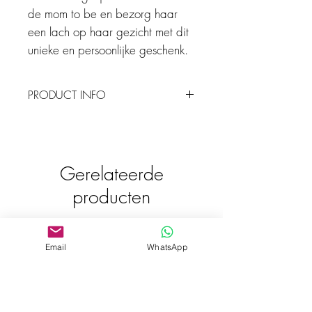
de mom to be en bezorg haar
een lach op haar gezicht met dit
unieke en persoonlijke geschenk.
PRODUCT INFO
Afmeting: 10 x 10 cm
Materiaal: keramiek
Je wilt natuurlijk zo lang mogelijk
Gerelateerde
plezier hebben van jouw tegeltje. Dat
producten
kun je door het tegeltje voorzichtig
met een droge doek schoon te
maken. Gebruik hierbij geen water of
schoonmaakmiddel
Bestseller
Email
WhatsApp