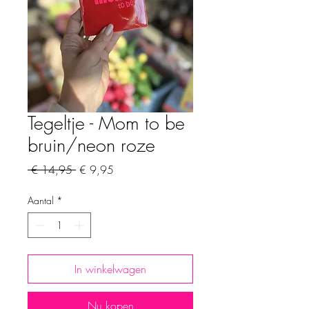
Tegeltje - Mom to be
bruin/neon roze
Normale
Verkoopprijs
 € 14,95 
€ 9,95
prijs
Aantal
*
In winkelwagen
Nu kopen