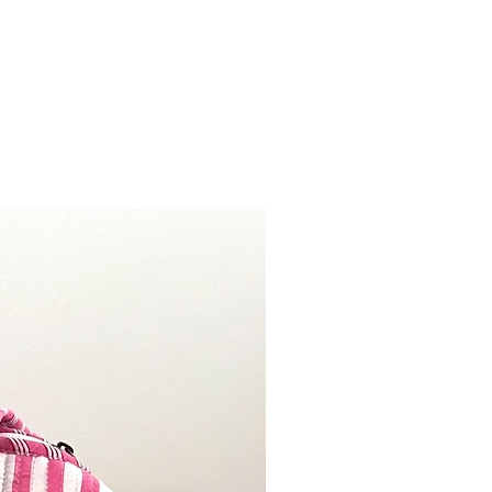
orden nog echt met de hand
dus! Kleine imperfecties zijn hier het
 maken de kaarsen in onze ogen
 De Swirl kaarsen zijn gedipt, dit
n niet door-en-door gekleurd zijn.
er kaarsen combineren met onze
ervol geheel en dit helemaal afstylen
accessoires.
m