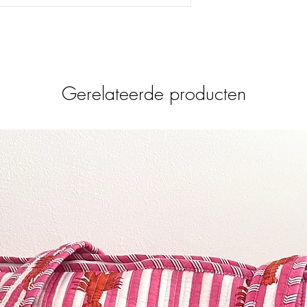
Onze Twist kaarsen w
gedraaid. Pure ambacht 
levende bewijs van en
alleen nog maar mooier.
betekend dat de kaarse
Dit product is Vegan.
Gerelateerde producten
Je kunt deze leuke din
kandelaars voor een sfe
met onze andere woon
Afmeting: 2,1 x 29 c
Per 2 stuks