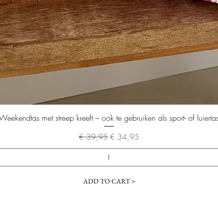
Snel overzicht
Weekendtas met streep kreeft – ook te gebruiken als sport- of luierta
Normale prijs
Verkoopprijs
€ 39,95
€ 34,95
ADD TO CART >