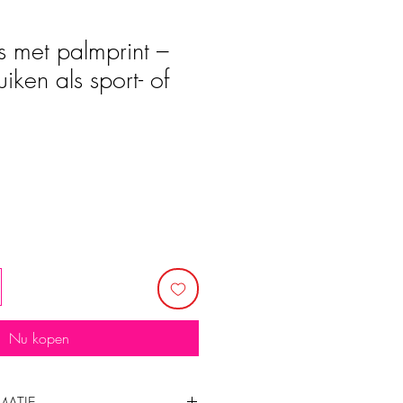
 met palmprint –
iken als sport- of
Verkoopprijs
5
Nu kopen
MATIE