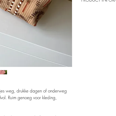
Specificaties
Afmetingen: ca. 5
Duurzaam materiaal
Comfortabel dragen: 
verstelbare schoud
Handige vakken: bi
extra buitenvak voor
Verzending & service:
✔
Binnen 1–3 werkda
✔
Duurzaam verpakt
✔
Afhalen mogelijk i
Waarom klanten deze t
Perfect formaat voo
jes weg, drukke dagen of onderweg
Past bij elke outfit 
Zeer veelzijdig in 
lvol. Ruim genoeg voor kleding,
Hippe luiertas, mombag
kraamcadeau, kraampak