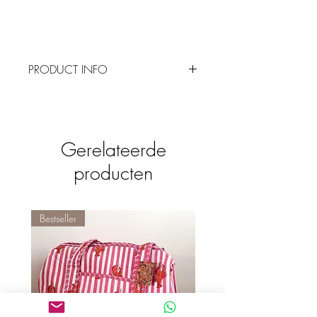
PRODUCT INFO
Een brilhoes voorkomt natuurlijk schade
en vuil, maar deze is het ook nog eens
een tof fashion item. Bewaar jouw bril,
leesbril of zonnebril in dit echt leren
Gerelateerde
hoesje.
producten
Je kunt bij ons kiezen uit verschillende
kleurtjes. Voor welke ga jij?
Afmeting: 16cm breed, 8cm hoog
Materiaal: 100% leer
Bestseller