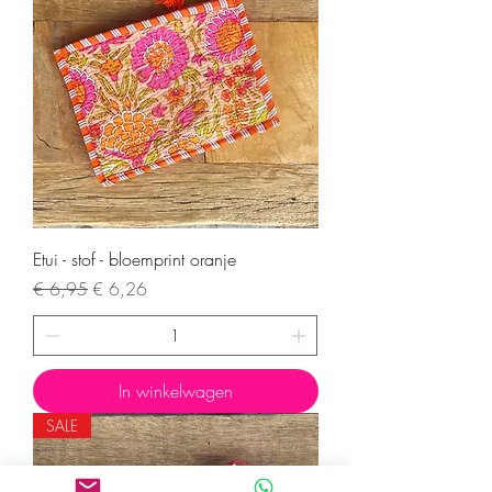
Etui - stof - bloemprint oranje
Normale prijs
Verkoopprijs
€ 6,95
€ 6,26
In winkelwagen
SALE