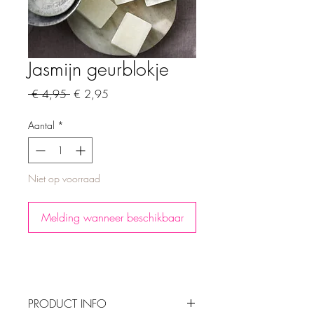
Jasmijn geurblokje
Normale
Verkoopprijs
 € 4,95 
€ 2,95
prijs
Aantal
*
Niet op voorraad
Melding wanneer beschikbaar
PRODUCT INFO