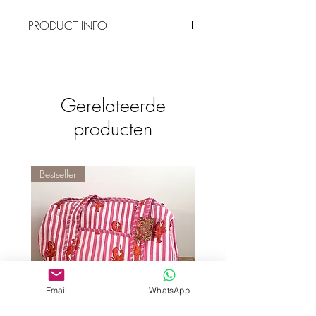
PRODUCT INFO
Deze handzeep is zacht voor je handen
en ruikt heerlijk naar kumquat & bourbon
vanille. De 100% gerecyclede plastic fles
heeft een mooi design met uplifting
Gerelateerde
quotes.
producten
De vegan zeep is vrij van sulfaten en
kleurstoffen. Het perfecte cadeau om te
geven of houd het lekker voor jezelf!
Geproduceerd in Nederland
Bestseller
Fles is gemaakt van recyclebaar plastic
Inhoud: 400ml
Email
WhatsApp