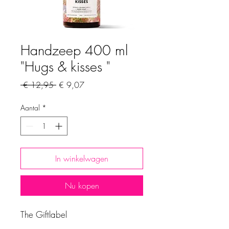
Handzeep 400 ml
"Hugs & kisses "
Normale
Verkoopprijs
 € 12,95 
€ 9,07
prijs
Aantal
*
In winkelwagen
Nu kopen
The Giftlabel