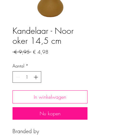
Kandelaar - Noor
oker 14,5 cm
Normale
Verkoopprijs
 € 9,95 
€ 4,98
prijs
Aantal
*
In winkelwagen
Nu kopen
Branded by