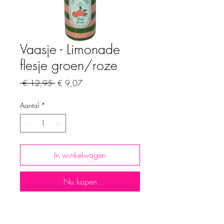
Vaasje - Limonade
flesje groen/roze
Normale
Verkoopprijs
 € 12,95 
€ 9,07
prijs
Aantal
*
In winkelwagen
Nu kopen