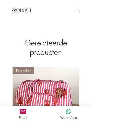
PRODUCT
Vaasje in de vorm van een flesje
limonade
Materiaal: aardewerk
Afmeting: 7x7x24cm
Gerelateerde
producten
Bestseller
Email
WhatsApp