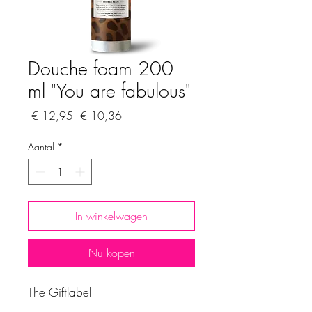
Douche foam 200
ml "You are fabulous"
Normale
Verkoopprijs
 € 12,95 
€ 10,36
prijs
Aantal
*
In winkelwagen
Nu kopen
The Giftlabel