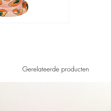
Kandelaar met panther 
andere varianten.
Afmeting: h9xd7,5cm
Gerelateerde producten