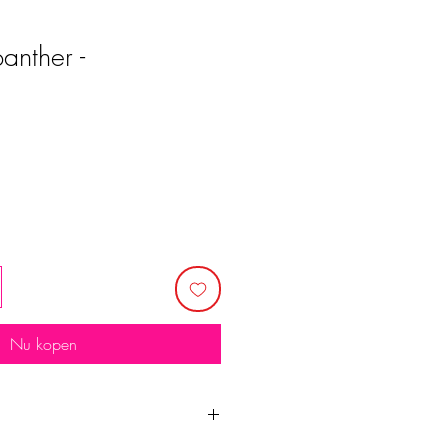
anther -
e
Nu kopen